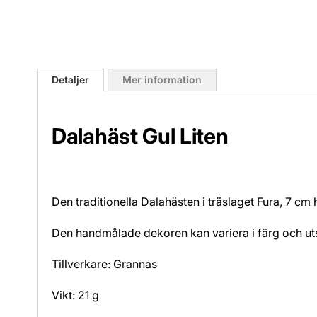
Hoppa
till
Detaljer
Mer information
början
av
bildgalleriet
Dalahäst Gul Liten
Den traditionella Dalahästen i träslaget Fura, 7 cm 
Den handmålade dekoren kan variera i färg och u
Tillverkare: Grannas
Vikt: 21 g