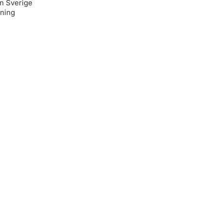
ån Sverige
lning