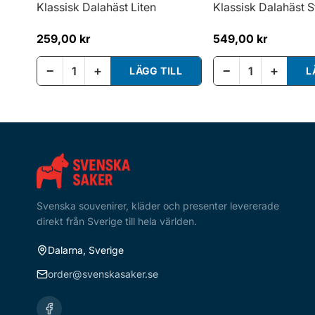
Klassisk Dalahäst Liten
Klassisk Dalahäst S
259,00 kr
549,00 kr
−
+
−
+
LÄGG TILL
L
Svenska souvenirer, kläder och presenter levererade
direkt från Sverige till hela världen.
Dalarna, Sverige
order@svenskasaker.se