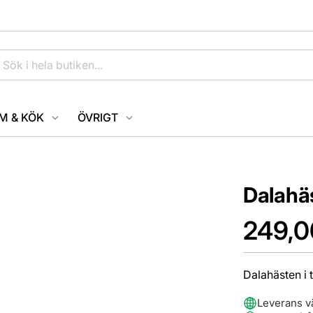
M & KÖK
ÖVRIGT
Dalahäs
249,0
Dalahästen i 
Leverans v