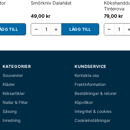
tor
Smörkniv Dalahäst
Kökshanddu
Tinterova
49,00 kr
79,00 kr
−
+
−
ÄGG TILL
LÄGG TILL
KATEGORIER
KUNDSERVICE
Souvenirer
Kontakta oss
Kläder
Fraktinformation
Köksartiklar
Beställningar & returer
Nallar & Filtar
Köpvillkor
Säsong
Integritet & cookies
Inredning
Cookieinställningar