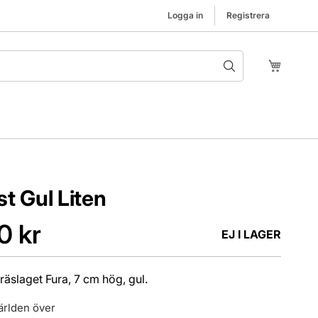
Logga in
Registrera
Hoppa t
Min kund
t Gul Liten
0 kr
EJ I LAGER
träslaget Fura, 7 cm hög, gul.
ärlden över