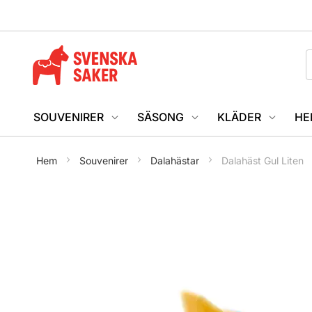
SOUVENIRER
SÄSONG
KLÄDER
HE
Hem
Souvenirer
Dalahästar
Dalahäst Gul Liten
Hoppa
till
slutet
av
bildgalleriet