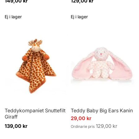
149,00 kr
129,00 kr
Ej i lager
Ej i lager
Teddykompaniet Snuttefilt
Teddy Baby Big Ears Kanin
Giraff
Specialpris
29,00 kr
139,00 kr
129,00 kr
Ordinarie pris