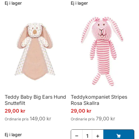
Ej i lager
Ej i lager
Teddy Baby Big Ears Hund
Teddykompaniet Stripes
Snuttefilt
Rosa Skallra
Specialpris
Specialpris
29,00 kr
29,00 kr
149,00 kr
79,00 kr
Ordinarie pris
Ordinarie pris
Ej i lager
−
+