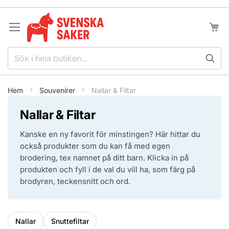
Hoppa
till
innehållet
Min k
Hem
Souvenirer
Nallar & Filtar
Nallar & Filtar
Kanske en ny favorit för minstingen? Här hittar du
också produkter som du kan få med egen
brodering, tex namnet på ditt barn. Klicka in på
produkten och fyll i de val du vill ha, som färg på
brodyren, teckensnitt och ord.
Nallar
Snuttefiltar