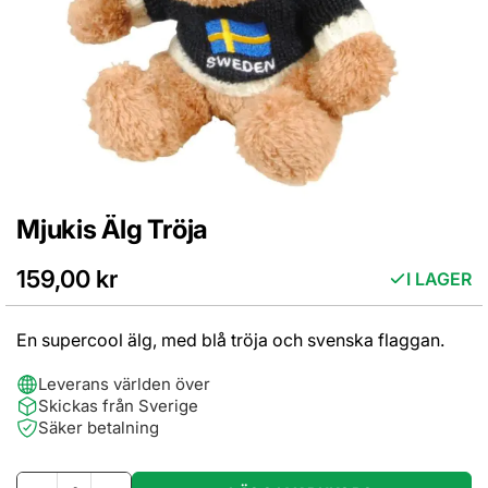
Mjukis Älg Tröja
Hoppa
till
början
159,00 kr
I LAGER
av
bildgalleriet
En supercool älg, med blå tröja och svenska flaggan.
Leverans världen över
Skickas från Sverige
Säker betalning