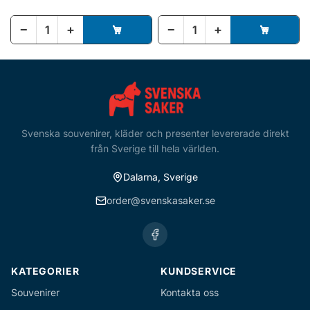
−
+
−
+
Svenska souvenirer, kläder och presenter levererade direkt
från Sverige till hela världen.
Dalarna, Sverige
order@svenskasaker.se
KATEGORIER
KUNDSERVICE
Souvenirer
Kontakta oss