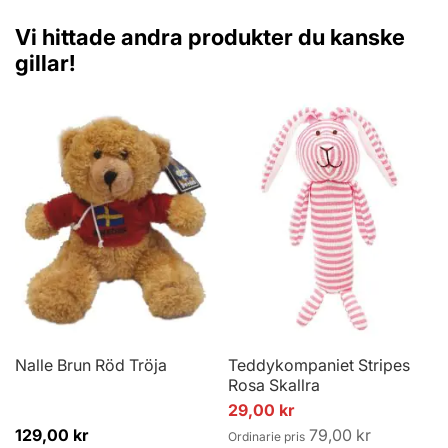
Vi hittade andra produkter du kanske
gillar!
Nalle Brun Röd Tröja
Teddykompaniet Stripes
Rosa Skallra
Specialpris
29,00 kr
129,00 kr
79,00 kr
Ordinarie pris