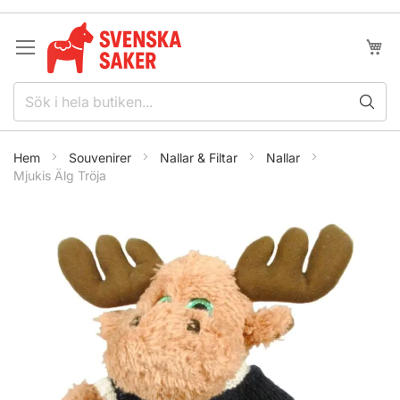
Hoppa
till
innehållet
Min k
Hem
Souvenirer
Nallar & Filtar
Nallar
Mjukis Älg Tröja
Hoppa
till
slutet
av
bildgalleriet