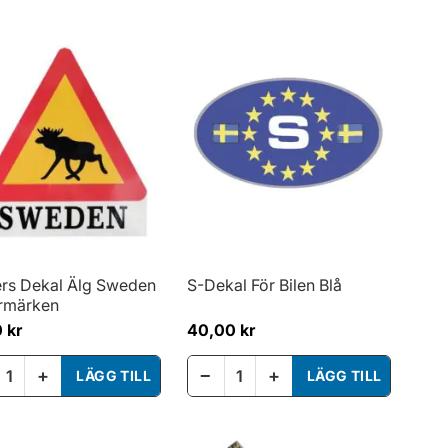
ers Dekal Älg Sweden
S-Dekal För Bilen Blå
ermärken
 kr
40,00 kr
+
−
+
LÄGG TILL
LÄGG TILL