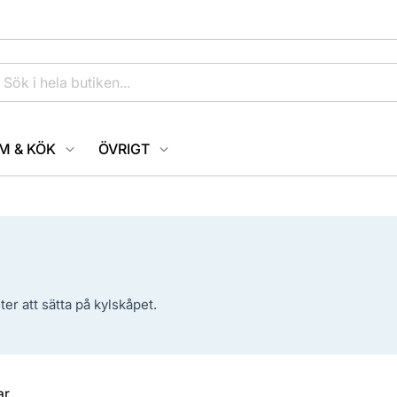
M & KÖK
ÖVRIGT
r att sätta på kylskåpet.
ar