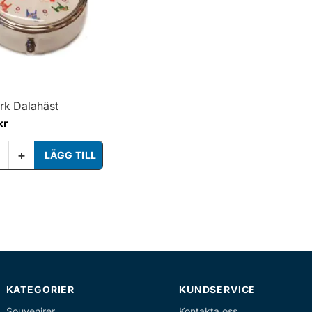
urk Dalahäst
kr
+
LÄGG TILL
per sida
KATEGORIER
KUNDSERVICE
Souvenirer
Kontakta oss