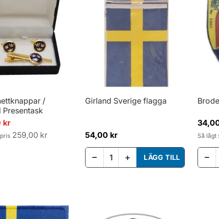
ettknappar /
Girland Sverige flagga
Brode
l Presentask
is
 kr
34,00
259,00 kr
54,00 kr
pris
Så lågt
−
+
−
LÄGG TILL