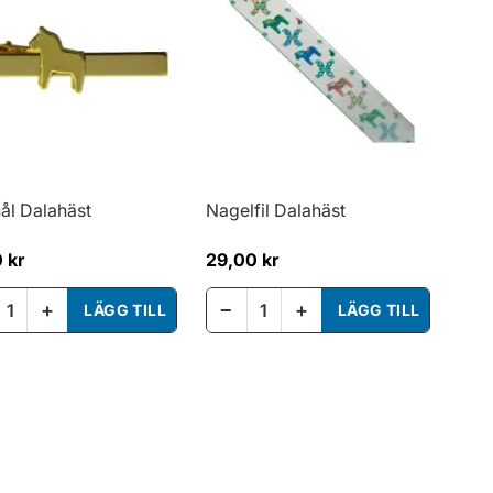
nål Dalahäst
Nagelfil Dalahäst
 kr
29,00 kr
+
−
+
LÄGG TILL
LÄGG TILL