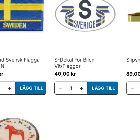
ad Svensk Flagga
S-Dekal För Bilen
Slips
EN
Vit/Flaggor
kr
40,00 kr
89,00
+
−
+
−
LÄGG TILL
LÄGG TILL