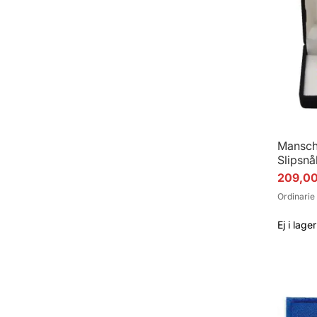
Mansch
Slipsnå
Specialpr
209,00
Ordinarie 
Ej i lager