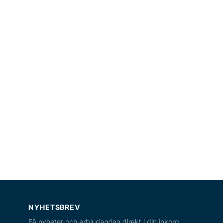
NYHETSBREV
Få nyheter och erbjudanden direkt i din inkorg.