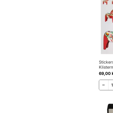
Sticker
Klister
69,00 
−