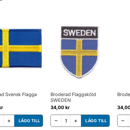
ad Svensk Flagga
Broderad Flaggsköld
Brode
SWEDEN
kr
34,00 kr
34,00
+
−
+
−
LÄGG TILL
LÄGG TILL