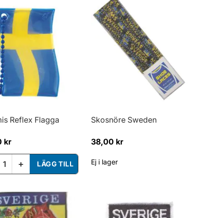
is Reflex Flagga
Skosnöre Sweden
 kr
38,00 kr
Ej i lager
+
LÄGG TILL