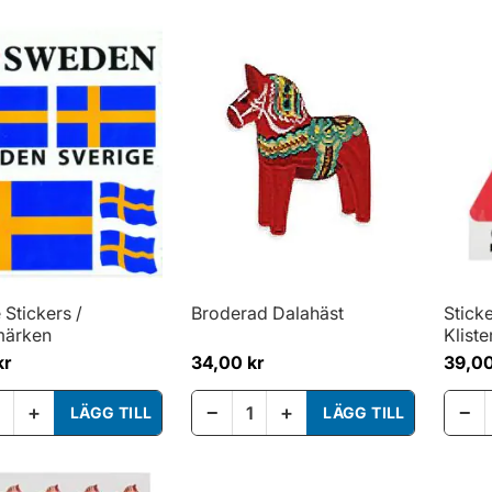
 Stickers /
Broderad Dalahäst
Stick
märken
Klist
kr
34,00 kr
39,00
+
−
+
−
LÄGG TILL
LÄGG TILL