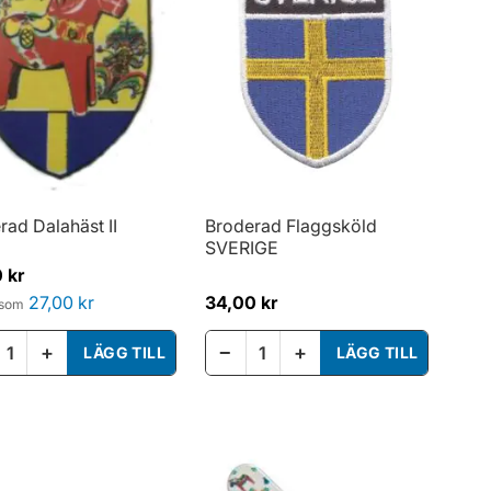
rad Dalahäst II
Broderad Flaggsköld
SVERIGE
 kr
27,00 kr
34,00 kr
 som
+
−
+
LÄGG TILL
LÄGG TILL