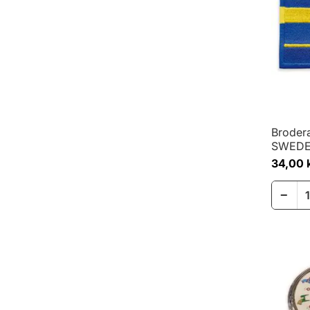
Broder
SWED
34,00 
−