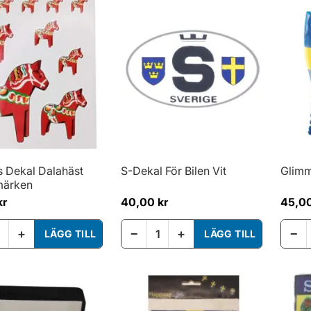
s Dekal Dalahäst
S-Dekal För Bilen Vit
Glimm
märken
kr
40,00 kr
45,00
+
−
+
−
LÄGG TILL
LÄGG TILL