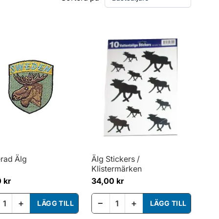
rad Älg
Älg Stickers /
Klistermärken
 kr
34,00 kr
+
−
+
LÄGG TILL
LÄGG TILL