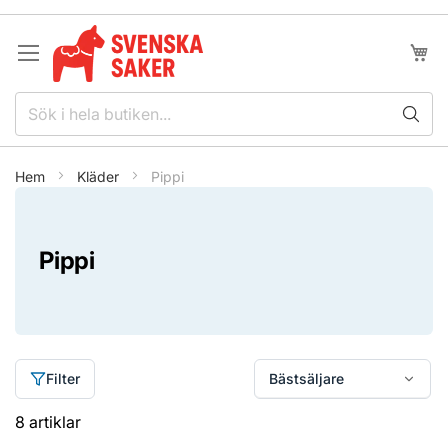
Hoppa
till
innehållet
Min k
Hem
Kläder
Pippi
Pippi
Filter
8
artiklar