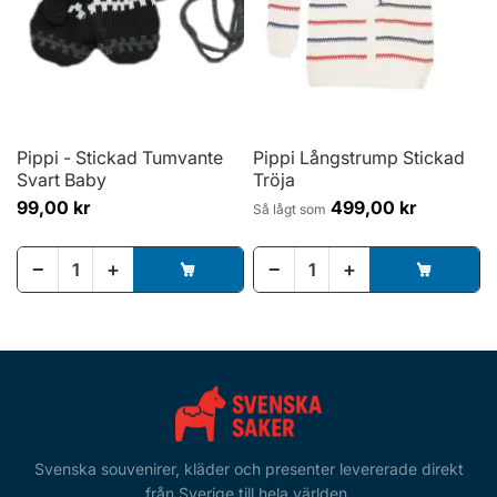
Pippi - Stickad Tumvante
Pippi Långstrump Stickad
Svart Baby
Tröja
99,00 kr
499,00 kr
Så lågt som
−
+
−
+
Svenska souvenirer, kläder och presenter levererade direkt
från Sverige till hela världen.