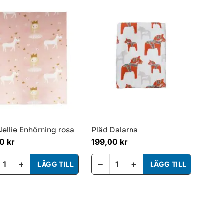
Nellie Enhörning rosa
Pläd Dalarna
0 kr
199,00 kr
+
−
+
LÄGG TILL
LÄGG TILL