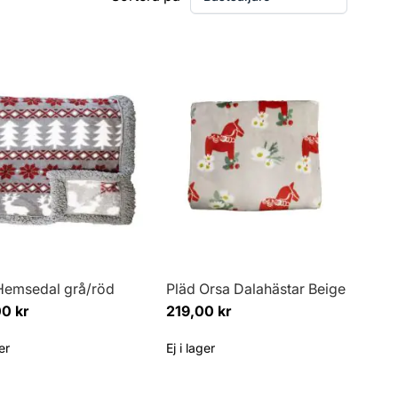
Hemsedal grå/röd
Pläd Orsa Dalahästar Beige
0 kr
219,00 kr
ger
Ej i lager