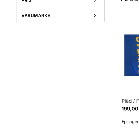
PRIS
VARUMÄRKE
Pläd / F
199,00
Ej i lager