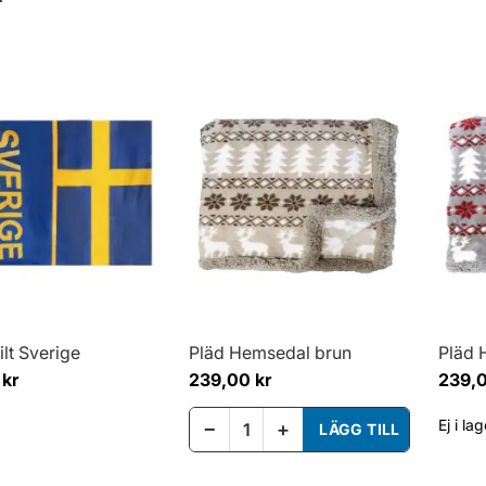
ilt Sverige
Pläd Hemsedal brun
Pläd 
 kr
239,00 kr
239,0
Ej i la
−
+
LÄGG TILL