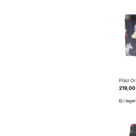
Pläd Or
219,00
Ej i lager