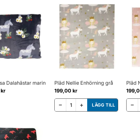
sa Dalahästar marin
Pläd Nellie Enhörning grå
Pläd 
 kr
199,00 kr
199,0
−
+
−
LÄGG TILL