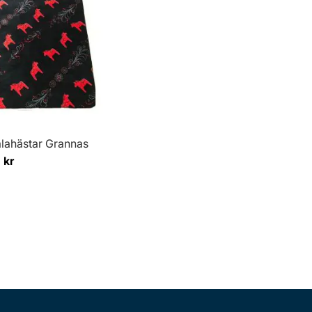
lahästar Grannas
 kr
per sida