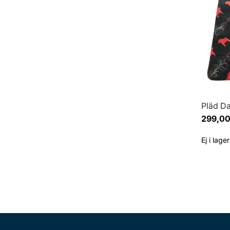
Pläd Da
299,00
Ej i lager
Visa