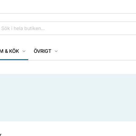
M & KÖK
ÖVRIGT
r