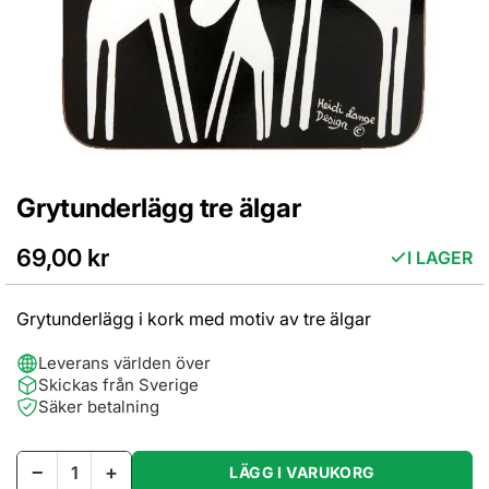
Grytunderlägg tre älgar
Hoppa
till
början
69,00 kr
I LAGER
av
bildgalleriet
Grytunderlägg i kork med motiv av tre älgar
Leverans världen över
Skickas från Sverige
Säker betalning
−
+
LÄGG I VARUKORG