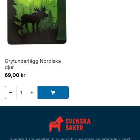
Grytunderlägg Nordiska
djur
69,00 kr
−
+
Svenska souvenirer, kläder och presenter levererade direkt