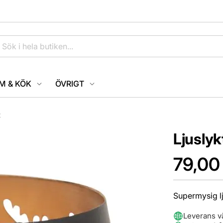
M & KÖK
ÖVRIGT
t
Ljuslyk
79,00
Supermysig lj
Leverans v