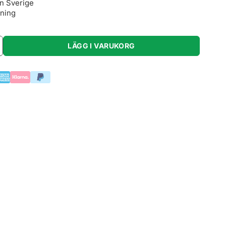
ån Sverige
lning
LÄGG I VARUKORG