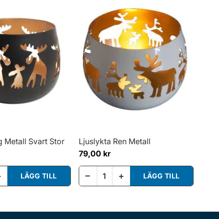
g Metall Svart Stor
Ljuslykta Ren Metall
79,00 kr
+
−
+
LÄGG TILL
LÄGG TILL