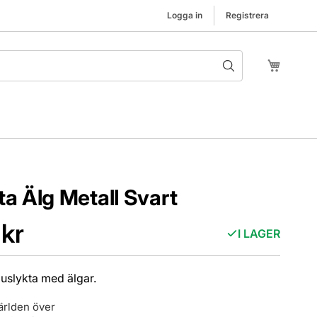
Logga in
Registrera
Hoppa t
Min kund
ta Älg Metall Svart
 kr
I LAGER
uslykta med älgar.
ärlden över