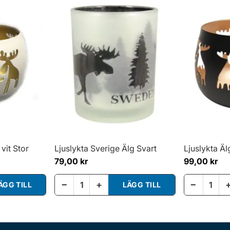
 vit Stor
Ljuslykta Sverige Älg Svart
Ljuslykta Äl
79,00 kr
99,00 kr
−
+
−
ÄGG TILL
LÄGG TILL