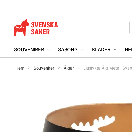
SOUVENIRER
SÄSONG
KLÄDER
HE
Hem
Souvenirer
Älgar
Ljuslykta Älg Metall Svar
Hoppa
till
slutet
av
bildgalleriet