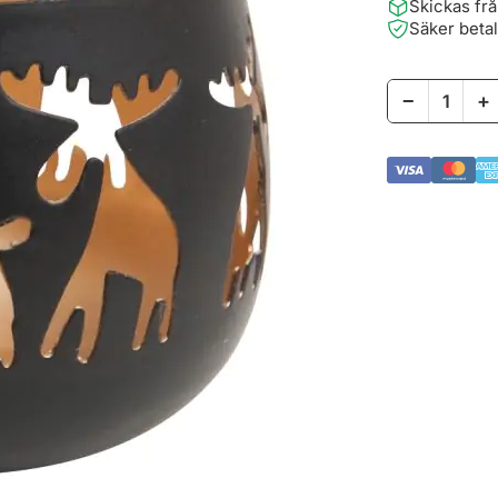
Skickas fr
Säker beta
−
+