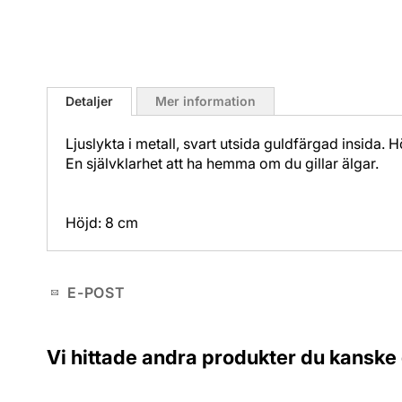
Hoppa
till
Detaljer
Mer information
början
av
Ljuslykta i metall, svart utsida guldfärgad insida. 
bildgalleriet
En självklarhet att ha hemma om du gillar älgar.
Höjd: 8 cm
E-POST
Vi hittade andra produkter du kanske g