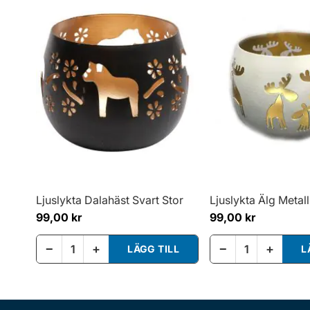
Ljuslykta Dalahäst Svart Stor
Ljuslykta Älg Metall
99,00 kr
99,00 kr
−
+
−
+
LÄGG TILL
L