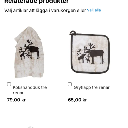
Relaterade produkter
Välj artiklar att lägga i varukorgen eller
välj alla
Lägg
Lägg
Kökshandduk tre
Grytlapp tre renar
i
i
renar
varukorg
varukorg
79,00 kr
65,00 kr