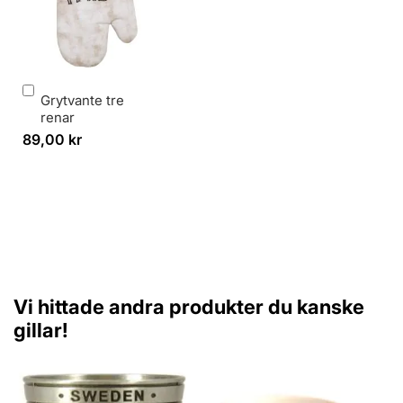
Lägg
Grytvante tre
i
renar
varukorg
89,00 kr
Vi hittade andra produkter du kanske
gillar!