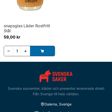
snapsglas Läder Rostfritt
Stål
59,00 kr
−
+
Svenska souvenirer, kläder och presenter levererade direkt
från Sverige till hela världen.
Dalarna, Sverige