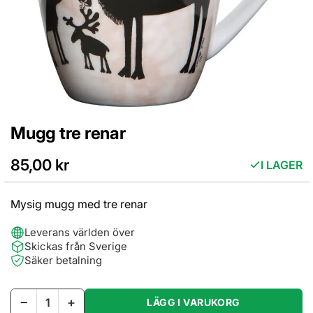
Mugg tre renar
Hoppa
till
början
85,00 kr
I LAGER
av
bildgalleriet
Mysig mugg med tre renar
Leverans världen över
Skickas från Sverige
Säker betalning
−
+
LÄGG I VARUKORG