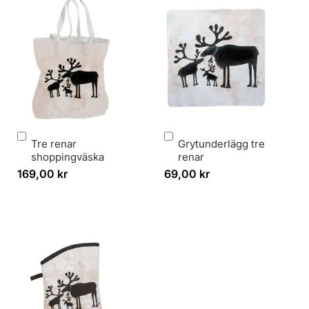
Lägg
Lägg
Tre renar
Grytunderlägg tre
i
i
shoppingväska
renar
varukorg
varukorg
169,00 kr
69,00 kr