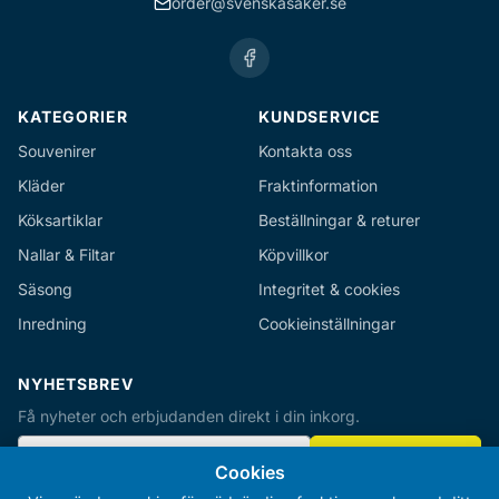
order@svenskasaker.se
KATEGORIER
KUNDSERVICE
Souvenirer
Kontakta oss
Kläder
Fraktinformation
Köksartiklar
Beställningar & returer
Nallar & Filtar
Köpvillkor
Säsong
Integritet & cookies
Inredning
Cookieinställningar
NYHETSBREV
Få nyheter och erbjudanden direkt i din inkorg.
S
PRENUMERERA
i
Cookies
g