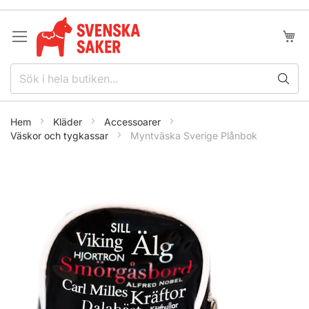
Hoppa
till
innehållet
Min k
Hem
Kläder
Accessoarer
Väskor och tygkassar
Myntväska Sverige Plånbok
Hoppa
till
slutet
av
bildgalleriet