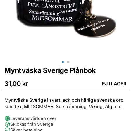
Myntväska Sverige Plånbok
Hoppa
till
början
31,00 kr
EJ I LAGER
av
bildgalleriet
Myntväska Sverige i svart lack och härliga svenska ord
som tex, MIDSOMMAR, Surströmming, Viking, Älg mm.
Leverans världen över
Skickas från Sverige
Säker betalning