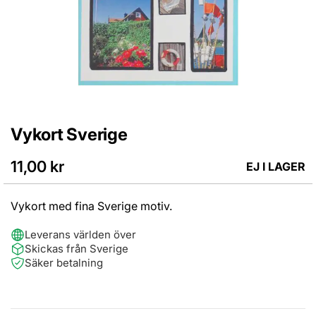
Vykort Sverige
Hoppa
till
början
11,00 kr
EJ I LAGER
av
bildgalleriet
Vykort med fina Sverige motiv.
Leverans världen över
Skickas från Sverige
Säker betalning