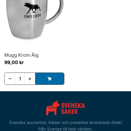
Mugg Krom Älg
99,00 kr
−
+
Svenska souvenirer, kläder och presenter levererade direkt
från Sverige till hela världen.