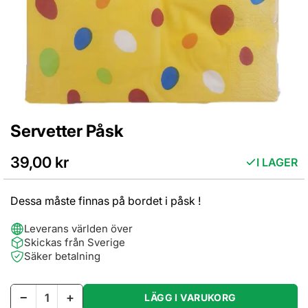
Servetter Påsk
Hoppa
till
början
39,00 kr
I LAGER
av
bildgalleriet
Dessa måste finnas på bordet i påsk !
Leverans världen över
Skickas från Sverige
Säker betalning
−
+
LÄGG I VARUKORG