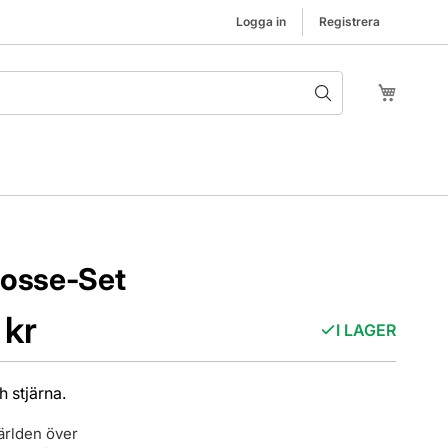
Logga in
Registrera
Hoppa t
Min kund
gosse-Set
 kr
I LAGER
h stjärna.
ärlden över