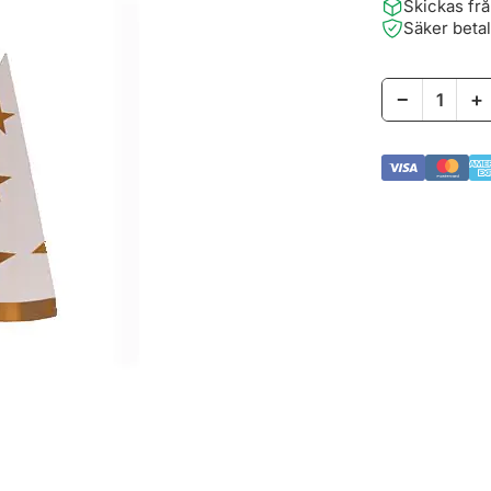
Skickas fr
Säker beta
−
+