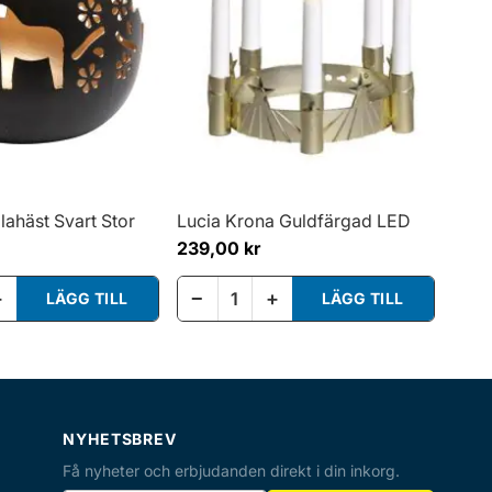
lahäst Svart Stor
Lucia Krona Guldfärgad LED
239,00 kr
+
−
+
LÄGG TILL
LÄGG TILL
NYHETSBREV
Få nyheter och erbjudanden direkt i din inkorg.