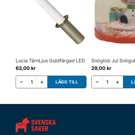
Lucia TärnLjus Guldfärgad LED
Snöglob Jul Snögu
63,00 kr
29,00 kr
−
+
−
+
LÄGG TILL
L