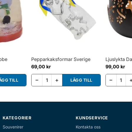
bbe
Pepparkaksformar Sverige
Ljuslykta Da
69,00 kr
99,00 kr
−
+
−
ÄGG TILL
LÄGG TILL
KATEGORIER
KUNDSERVICE
Souvenirer
Kontakta oss