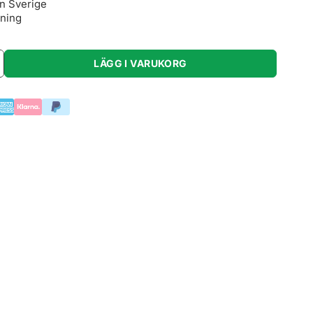
ån Sverige
lning
LÄGG I VARUKORG