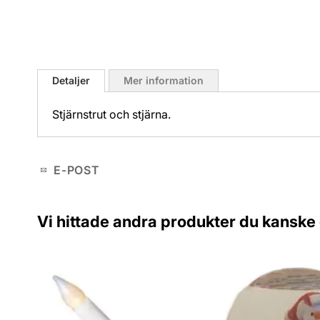
Hoppa
till
Detaljer
Mer information
början
av
Stjärnstrut och stjärna.
bildgalleriet
E-POST
Vi hittade andra produkter du kanske g