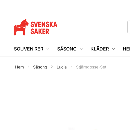
SOUVENIRER
SÄSONG
KLÄDER
HE
Hem
Säsong
Lucia
Stjärngosse-Set
Hoppa
till
slutet
av
bildgalleriet