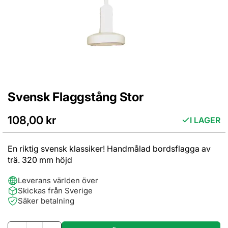
Svensk Flaggstång Stor
Hoppa
till
början
108,00 kr
I LAGER
av
bildgalleriet
En riktig svensk klassiker! Handmålad bordsflagga av
trä. 320 mm höjd
Leverans världen över
Skickas från Sverige
Säker betalning