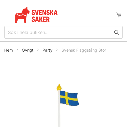
Hoppa
till
innehållet
Min k
Hem
Övrigt
Party
Svensk Flaggstång Stor
Hoppa
till
slutet
av
bildgalleriet