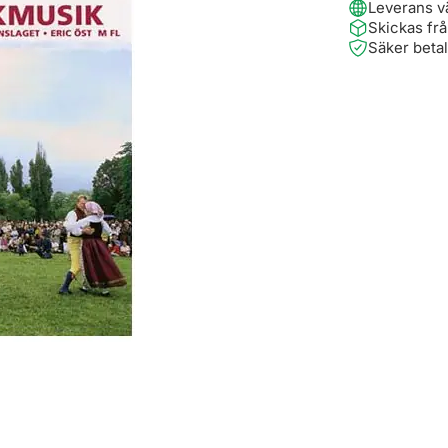
Leverans v
Skickas fr
Säker beta