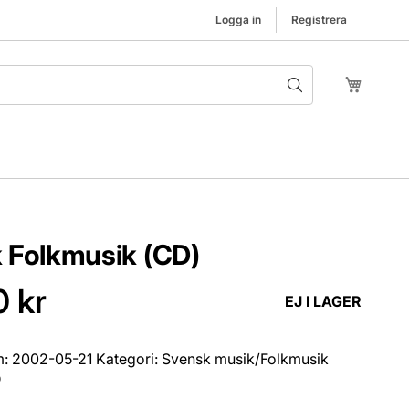
Logga in
Registrera
Hoppa t
Min kund
 Folkmusik (CD)
0 kr
EJ I LAGER
: 2002-05-21 Kategori: Svensk musik/Folkmusik
D