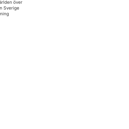
ärlden över
ån Sverige
lning