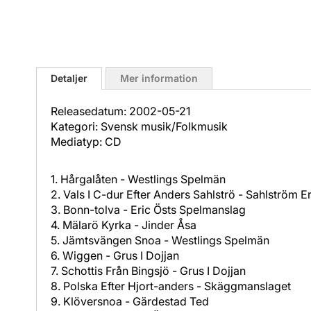
Hoppa
till
Detaljer
Mer information
början
av
Releasedatum: 2002-05-21
bildgalleriet
Kategori: Svensk musik/Folkmusik
Mediatyp: CD
1. Hårgalåten - Westlings Spelmän
2. Vals I C-dur Efter Anders Sahlströ - Sahlström 
3. Bonn-tolva - Eric Östs Spelmanslag
4. Mälarö Kyrka - Jinder Åsa
5. Jämtsvängen Snoa - Westlings Spelmän
6. Wiggen - Grus I Dojjan
7. Schottis Från Bingsjö - Grus I Dojjan
8. Polska Efter Hjort-anders - Skäggmanslaget
9. Klöversnoa - Gärdestad Ted