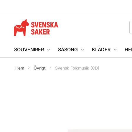
SOUVENIRER
SÄSONG
KLÄDER
HE
Hem
Övrigt
Svensk Folkmusik (CD)
Hoppa
till
slutet
av
bildgalleriet