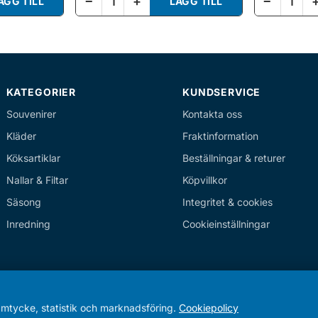
−
+
−
ÄGG TILL
LÄGG TILL
KATEGORIER
KUNDSERVICE
Souvenirer
Kontakta oss
Kläder
Fraktinformation
Köksartiklar
Beställningar & returer
Nallar & Filtar
Köpvillkor
Säsong
Integritet & cookies
Inredning
Cookieinställningar
amtycke, statistik och marknadsföring.
Cookiepolicy