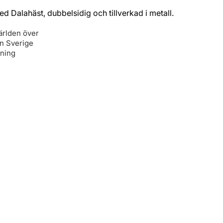
d Dalahäst, dubbelsidig och tillverkad i metall.
ärlden över
ån Sverige
lning