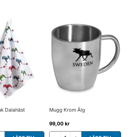
k Dalahäst
Mugg Krom Älg
99,00 kr