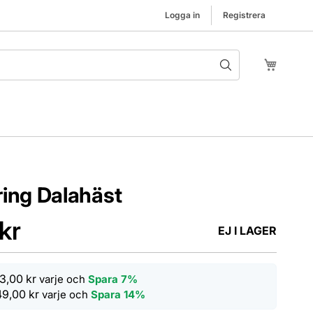
Logga in
Registrera
Hoppa t
Min kund
ring Dalahäst
kr
EJ I LAGER
3,00 kr
varje och
Spara
7%
49,00 kr
varje och
Spara
14%