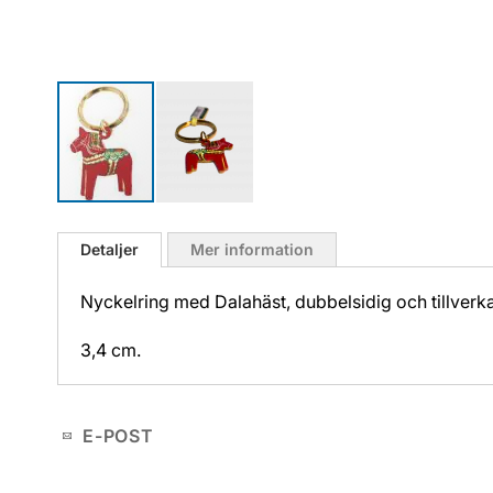
Hoppa
till
Detaljer
Mer information
början
av
Nyckelring med Dalahäst, dubbelsidig och tillverka
bildgalleriet
3,4 cm.
E-POST