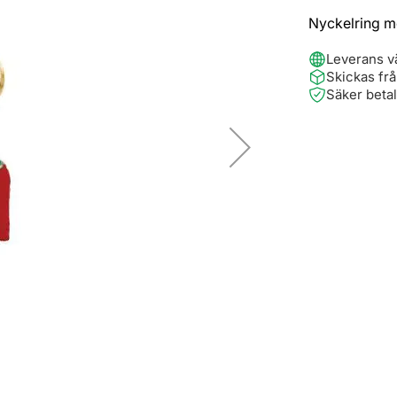
Nyckelring me
Leverans v
Skickas fr
Säker beta