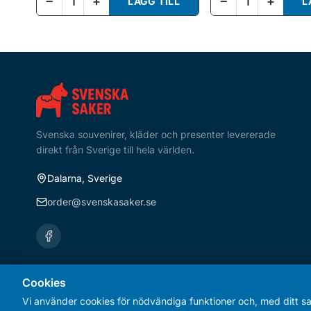
−
+
−
+
LÄGG TILL
L
Svenska souvenirer, kläder och presenter levererade
direkt från Sverige till hela världen.
Dalarna, Sverige
order@svenskasaker.se
Cookies
© 2025 Svenska Saker | Olav AB | Org.nr 559390-7958
Vi använder cookies för nödvändiga funktioner och, med ditt s