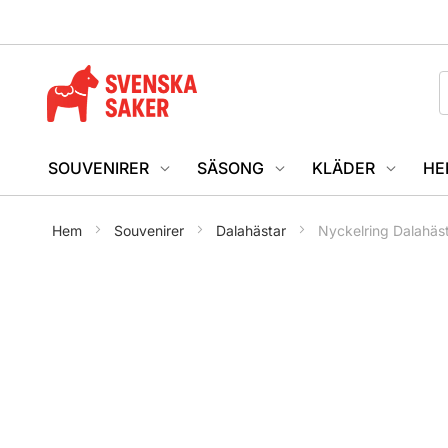
SOUVENIRER
SÄSONG
KLÄDER
HE
Hem
Souvenirer
Dalahästar
Nyckelring Dalahäs
Hoppa
till
slutet
av
bildgalleriet