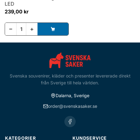
LED
239,00 kr
−
+
Svenska souvenirer, kläder och presenter levererade direkt
från Sverige till hela världen.
Dalarna, Sverige
order@svenskasaker.se
KATEGORIER
KUNDSERVICE