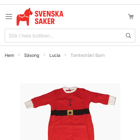
Hoppa
till
innehållet
Min k
Hem
Säsong
Lucia
Tomtedräkt Barn
Hoppa
till
slutet
av
bildgalleriet