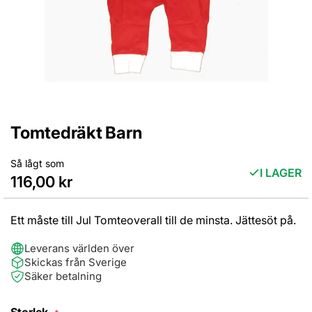
Tomtedräkt Barn
Hoppa
till
början
Så lågt som
I LAGER
av
116,00 kr
bildgalleriet
Ett måste till Jul Tomteoverall till de minsta. Jättesöt på.
Leverans världen över
Skickas från Sverige
Säker betalning
Storlek