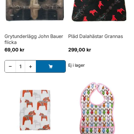
Grytunderlägg John Bauer
Pläd Dalahästar Grannas
flicka
69,00 kr
299,00 kr
Ej i lager
−
+