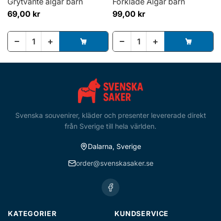
Grytvante älgar barn
Förkläde Älgar barn
69,00 kr
99,00 kr
−
+
−
+
Svenska souvenirer, kläder och presenter levererade direkt
från Sverige till hela världen.
Dalarna, Sverige
order@svenskasaker.se
KATEGORIER
KUNDSERVICE