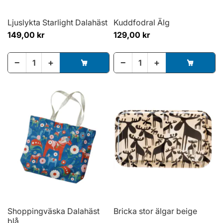
Ljuslykta Starlight Dalahäst
Kuddfodral Älg
149,00 kr
129,00 kr
−
+
−
+
Shoppingväska Dalahäst
Bricka stor älgar beige
blå