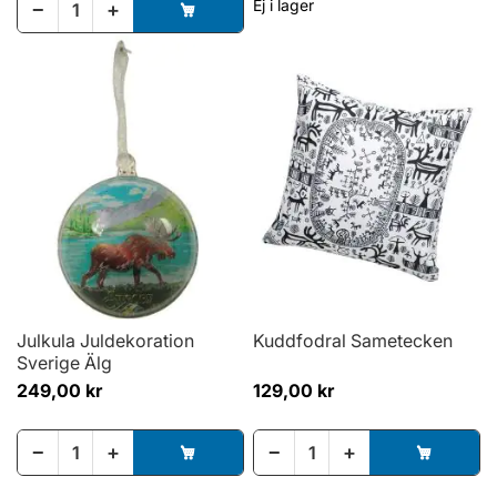
Ej i lager
−
+
Julkula Juldekoration
Kuddfodral Sametecken
Sverige Älg
249,00 kr
129,00 kr
−
+
−
+